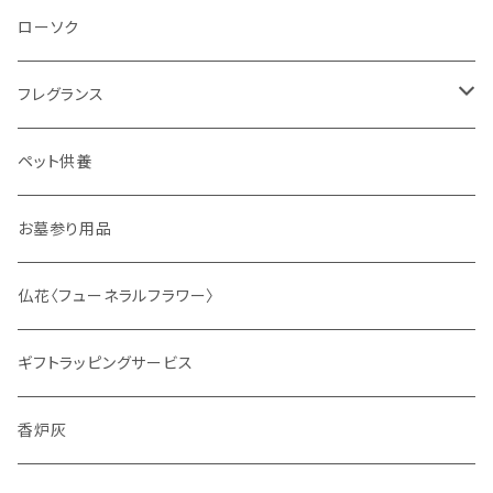
ローソク
フレグランス
ディフューザー
ペット供養
サシェ
お墓参り用品
仏花〈フューネラルフラワー〉
ギフトラッピングサービス
香炉灰