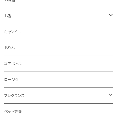
お香
香立・香皿
キャンドル
おりん
コアボトル
ローソク
フレグランス
ディフューザー
ペット供養