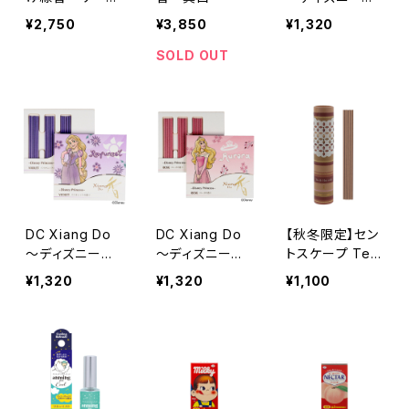
ィン
リンセス～フラン
¥2,750
¥3,850
¥1,320
クインセンスの
香り
SOLD OUT
DC Xiang Do
DC Xiang Do
【秋冬限定】セン
～ディズニープ
～ディズニープ
トスケープ Tea
リンセス～バイ
リンセス～ロー
＆Hotmilk ステ
¥1,320
¥1,320
¥1,100
オレットの香り
ズの香り
ィック40本入