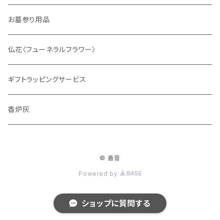
サシェ
お墓参り用品
仏花〈フューネラルフラワー〉
ギフトラッピングサービス
香炉灰
© 香音
Powered by
ショップに質問する