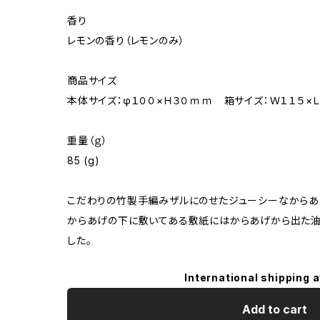
香り
レモンの香り（レモンのみ）
商品サイズ
本体サイズ：φ１００×Ｈ３０ｍｍ 箱サイズ：Ｗ１１５×
重量（ｇ）
85 (g)
こだわりの竹製手編みザルにのせたジューシーなからあ
からあげの下に敷いてある敷紙にはからあげから出た油
した。
International shipping a
Add to cart