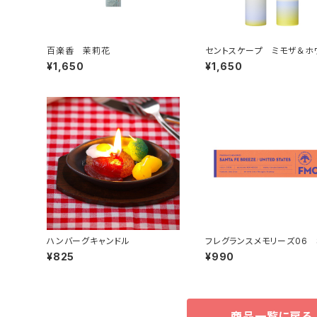
百楽香 茉莉花
セントスケープ ミモザ＆ホ
ムスク 30本入
¥1,650
¥1,650
ハンバーグキャンドル
フレグランスメモリーズ06 
TA FE BREEZE
¥825
¥990
商品一覧に戻る