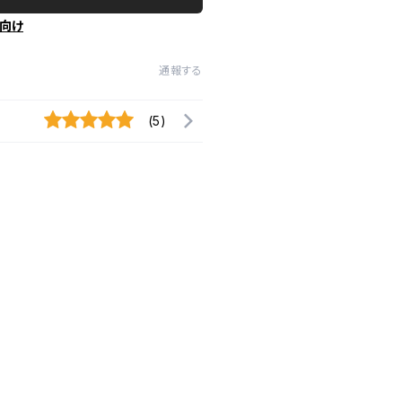
向け
通報する
(5)