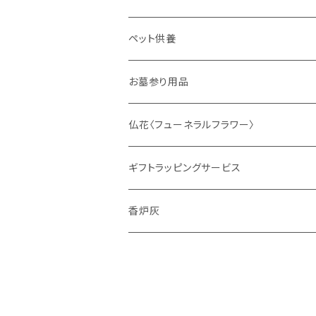
ディフューザー
ペット供養
サシェ
お墓参り用品
仏花〈フューネラルフラワー〉
ギフトラッピングサービス
香炉灰