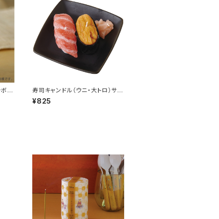
ラボ商
寿司キャンドル（ウニ・大トロ）サビ
入
¥825