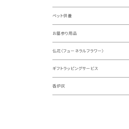
ディフューザー
ペット供養
サシェ
お墓参り用品
仏花〈フューネラルフラワー〉
ギフトラッピングサービス
香炉灰