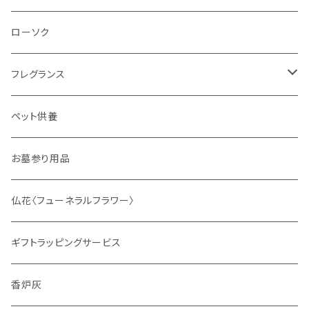
ローソク
フレグランス
ディフューザー
ペット供養
サシェ
お墓参り用品
仏花〈フューネラルフラワー〉
ギフトラッピングサービス
香炉灰