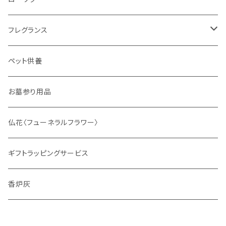
フレグランス
ディフューザー
ペット供養
サシェ
お墓参り用品
仏花〈フューネラルフラワー〉
ギフトラッピングサービス
香炉灰