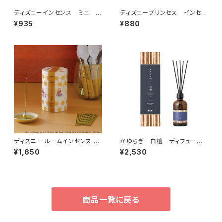
ディズニーインセンス ミニ か
ディズニープリンセス インセン
おりであそーと
ス ベル
¥935
¥880
ディズニー ルームインセンス く
かゆらぎ 白檀 ディフューザ
まのプーさん
ー １００ml
¥1,650
¥2,530
商品一覧に戻る