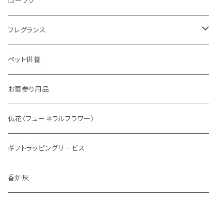
ローソク
フレグランス
ディフューザー
ペット供養
サシェ
お墓参り用品
仏花〈フューネラルフラワー〉
ギフトラッピングサービス
香炉灰