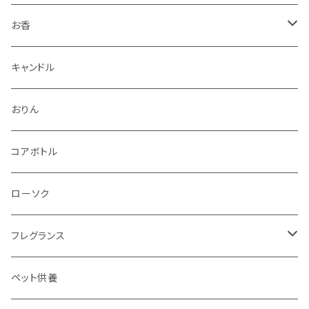
お香
香立・香皿
キャンドル
おりん
コアボトル
ローソク
フレグランス
ディフューザー
ペット供養