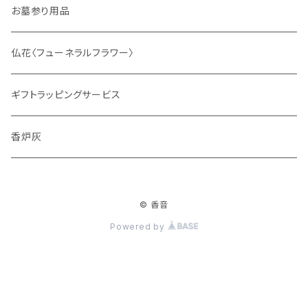
サシェ
お墓参り用品
仏花〈フューネラルフラワー〉
ギフトラッピングサービス
香炉灰
© 香音
Powered by