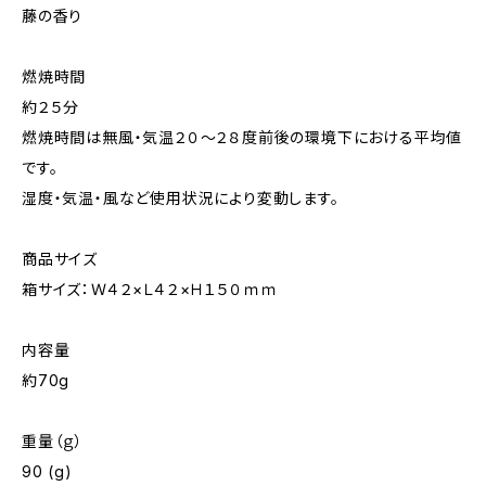
藤の香り
燃焼時間
約２５分
燃焼時間は無風・気温２０～２８度前後の環境下における平均値
です。
湿度・気温・風など使用状況により変動します。
商品サイズ
箱サイズ：Ｗ４２×Ｌ４２×Ｈ１５０ｍｍ
内容量
約70g
重量（ｇ）
90 (g)