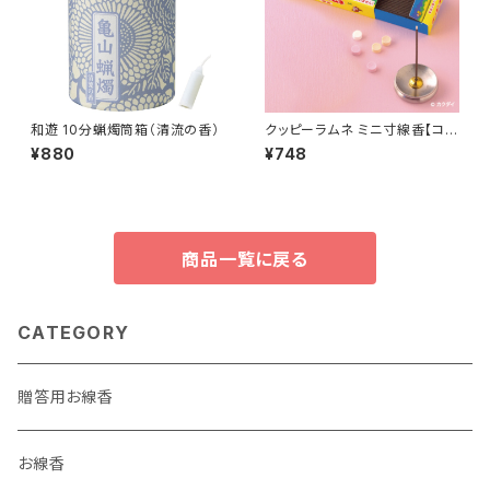
和遊 10分蝋燭筒箱（清流の香）
クッピーラムネ ミニ寸線香【コラ
ボ商品】
¥880
¥748
商品一覧に戻る
CATEGORY
贈答用お線香
お線香