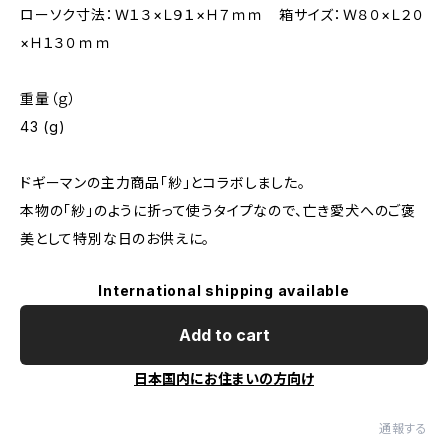
ローソク寸法：Ｗ１３×Ｌ９１×Ｈ７ｍｍ 箱サイズ：Ｗ８０×Ｌ２０
×Ｈ１３０ｍｍ
重量（ｇ）
43 (g)
ドギーマンの主力商品「紗」とコラボしました。
本物の「紗」のように折って使うタイプなので、亡き愛犬へのご褒
美として特別な日のお供えに。
International shipping available
Add to cart
日本国内にお住まいの方向け
通報する