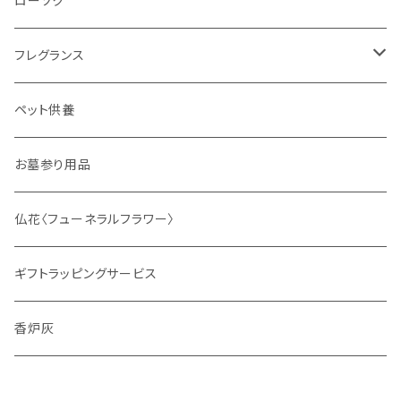
ローソク
フレグランス
ディフューザー
ペット供養
サシェ
お墓参り用品
仏花〈フューネラルフラワー〉
ギフトラッピングサービス
香炉灰