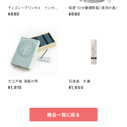
ディズニープリンセス インセン
和遊 10分蝋燭筒箱（清流の香）
ス アリエル
¥880
¥880
大江戸香 湯屋の雫
百楽香 木蓮
¥1,815
¥1,650
商品一覧に戻る