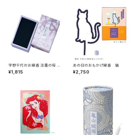
宇野千代のお線香 淡墨の桜 バ
あの日のおもかげ線香 猫
ラ詰
¥1,815
¥2,750