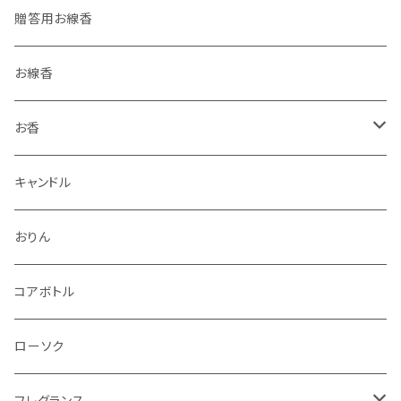
贈答用お線香
お線香
お香
香立・香皿
キャンドル
おりん
コアボトル
ローソク
フレグランス