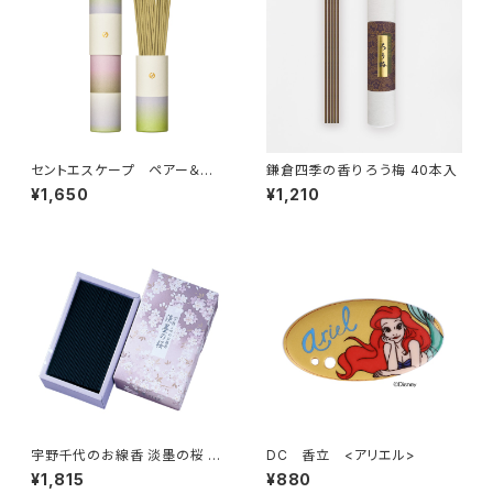
セントエスケープ ペアー＆ホ
鎌倉四季の香り ろう梅 40本入
ワイトムスク 30本入
¥1,650
¥1,210
宇野千代のお線香 淡墨の桜 バ
DC 香立 <アリエル>
ラ詰
¥1,815
¥880