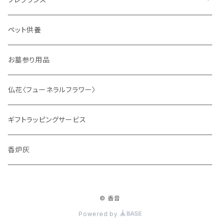
ディフューザー
ペット供養
サシェ
お墓参り用品
仏花〈フューネラルフラワー〉
ギフトラッピングサービス
香炉灰
© 香音
Powered by