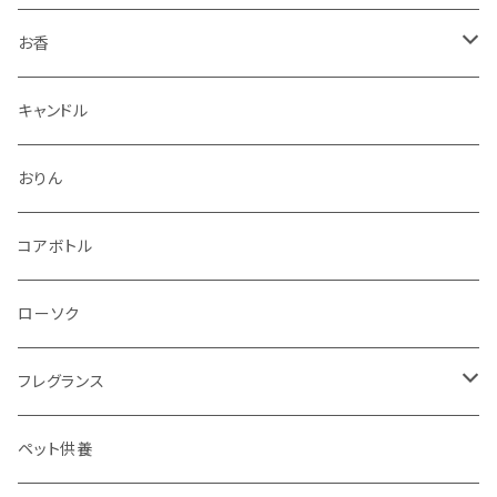
お香
香立・香皿
キャンドル
おりん
コアボトル
ローソク
フレグランス
ディフューザー
ペット供養