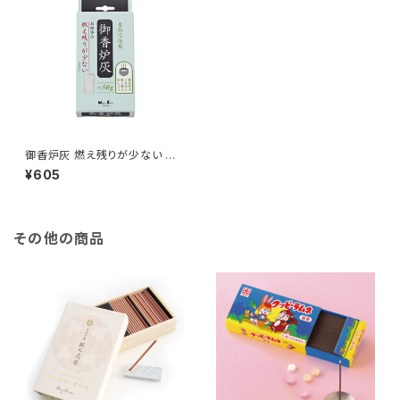
御香炉灰 燃え残りが少ない 約5
0g
¥605
その他の商品