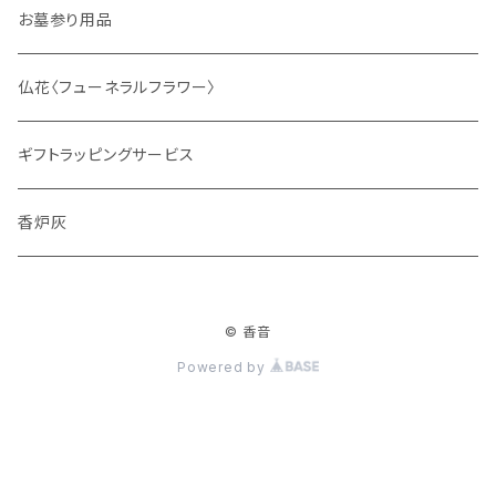
サシェ
お墓参り用品
仏花〈フューネラルフラワー〉
ギフトラッピングサービス
香炉灰
© 香音
Powered by