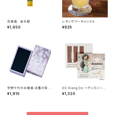
百楽香 金木犀
レモンサワーキャンドル
¥1,650
¥825
宇野千代のお線香 淡墨の桜 バ
DC Xiang Do ～ディズニープ
ラ詰
リンセス～フランクインセンスの
¥1,815
¥1,320
香り