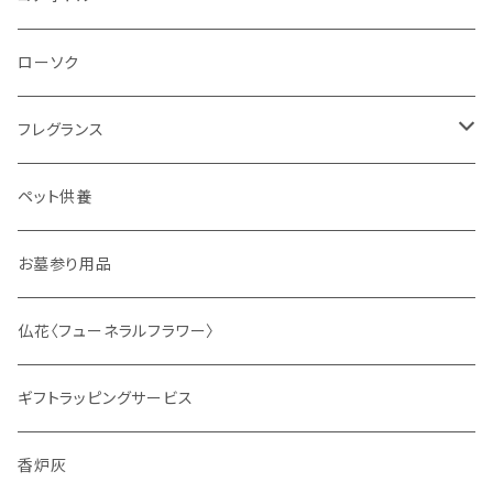
ローソク
フレグランス
ディフューザー
ペット供養
サシェ
お墓参り用品
仏花〈フューネラルフラワー〉
ギフトラッピングサービス
香炉灰