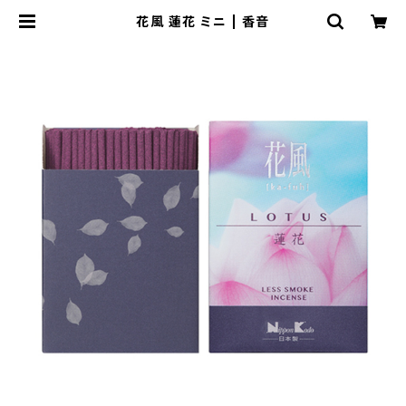
花風 蓮花 ミニ | 香音