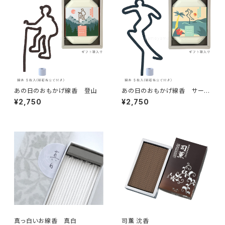
あの日のおもかげ線香 登山
あの日のおもかげ線香 サーフ
ィン
¥2,750
¥2,750
真っ白いお線香 真白
司薫 沈香