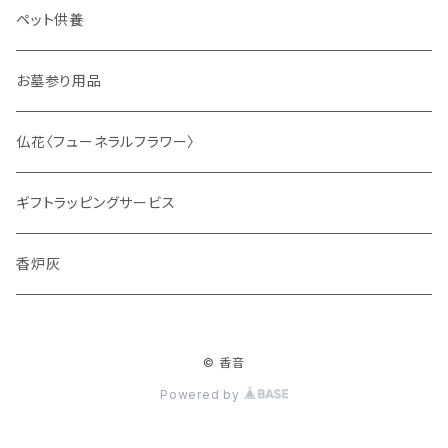
ディフューザー
ペット供養
サシェ
お墓参り用品
仏花〈フューネラルフラワー〉
ギフトラッピングサービス
香炉灰
© 香音
Powered by