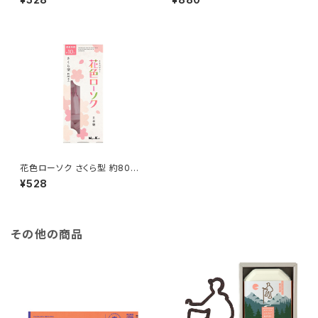
花色ローソク さくら型 約80本
入
¥528
その他の商品