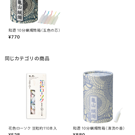
和遊 10分蝋燭筒箱（五色の芯）
¥770
同じカテゴリの商品
花色ローソク 豆粒約110本入
和遊 10分蝋燭筒箱（清流の香）
¥528
¥880