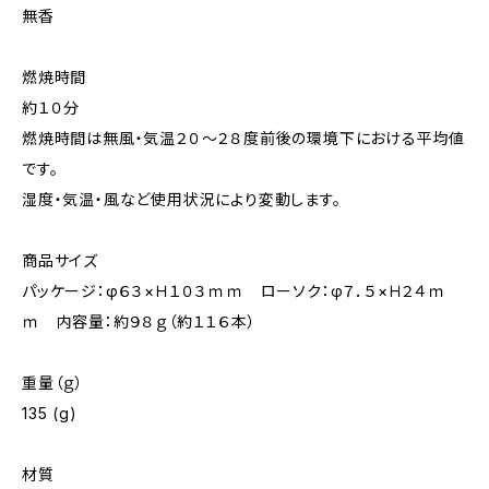
無香
燃焼時間
約１０分
燃焼時間は無風・気温２０～２８度前後の環境下における平均値
です。
湿度・気温・風など使用状況により変動します。
商品サイズ
パッケージ：φ６３×Ｈ１０３ｍｍ ローソク：φ７．５×Ｈ２４ｍ
ｍ 内容量：約９８ｇ（約１１６本）
重量（ｇ）
135 (g)
材質