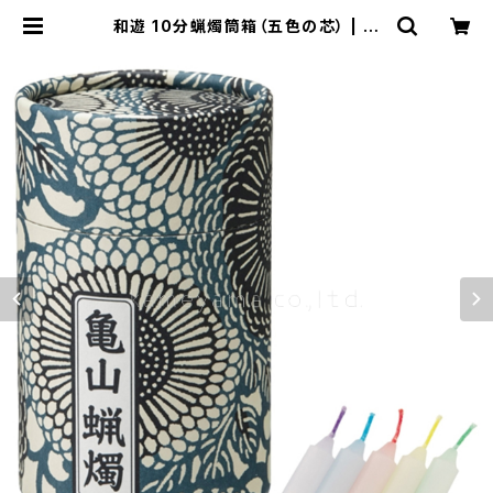
和遊 10分蝋燭筒箱（五色の芯） | 香
音