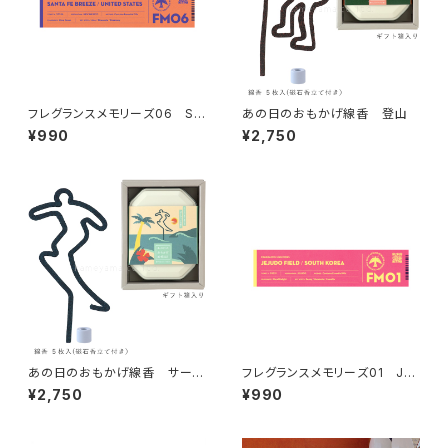
フレグランスメモリーズ06 SA
あの日のおもかげ線香 登山
NTA FE BREEZE
¥990
¥2,750
あの日のおもかげ線香 サーフ
フレグランスメモリーズ01 JEJ
ィン
UDO FIELD
¥2,750
¥990