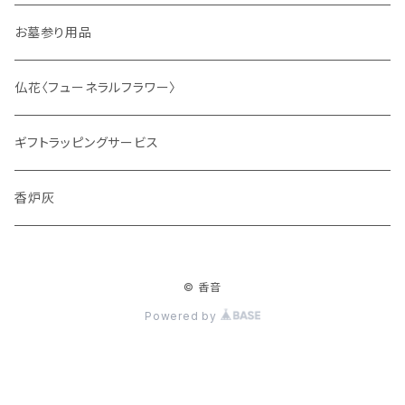
サシェ
お墓参り用品
仏花〈フューネラルフラワー〉
ギフトラッピングサービス
香炉灰
© 香音
Powered by