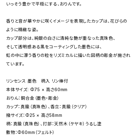
いっそう豊かで平穏にする、おりんです。
香りと音が華やかに咲くイメージを表現したカップは、花びらの
ように精緻な姿。
カップ部分は、純銀の白さに清純な艶が重なった真珠色、
そして透明感ある黒をコーティングした墨色には、
虹の中に漂う香りの粒をリズミカルに描いた図柄の彫金が施され
ています。
リンセンス 墨色 柄入 リン棒付
本体サイズ: Φ75 × 高さ60mm
おりん：銅合金（墨色・彫金）
カップ：真鍮（真珠色）、香立：真鍮（クリア）
撥サイズ：Φ25 × 高さ58mm
柄：真鍮（真珠色）、打部：天然木（ケヤキ）うるし塗
敷物：Φ60mm（フェルト）