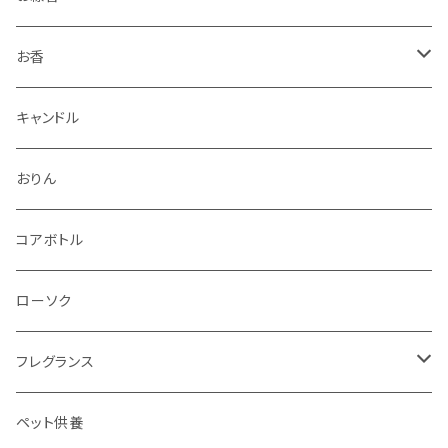
お香
香立・香皿
キャンドル
おりん
コアボトル
ローソク
フレグランス
ディフューザー
ペット供養