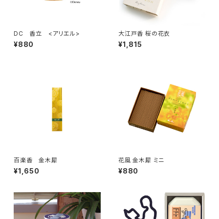
DC 香立 <アリエル>
大江戸香 桜の花衣
¥880
¥1,815
百楽香 金木犀
花風 金木犀 ミニ
¥1,650
¥880