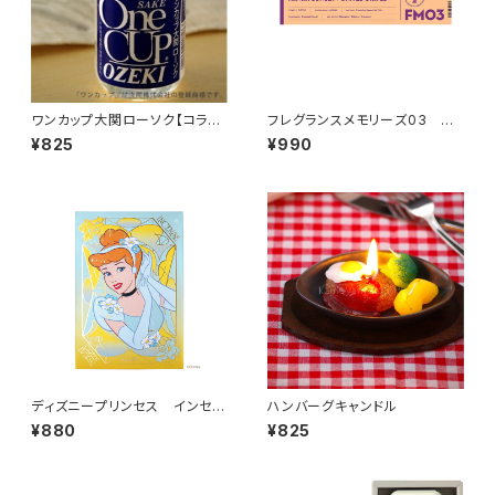
ワンカップ大関ローソク【コラボ
フレグランスメモリーズ03 HA
商品】
WAII SUNSET
¥825
¥990
ディズニープリンセス インセン
ハンバーグキャンドル
ス シンデレラ
¥880
¥825