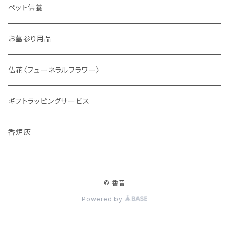
ディフューザー
ペット供養
サシェ
お墓参り用品
仏花〈フューネラルフラワー〉
ギフトラッピングサービス
香炉灰
© 香音
Powered by