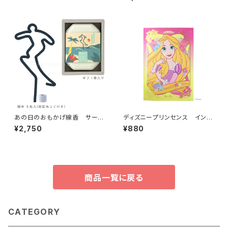
あの日のおもかげ線香 サーフ
ディズニープリンセンス インセ
ィン
ンス ラプンツェル
¥2,750
¥880
商品一覧に戻る
CATEGORY