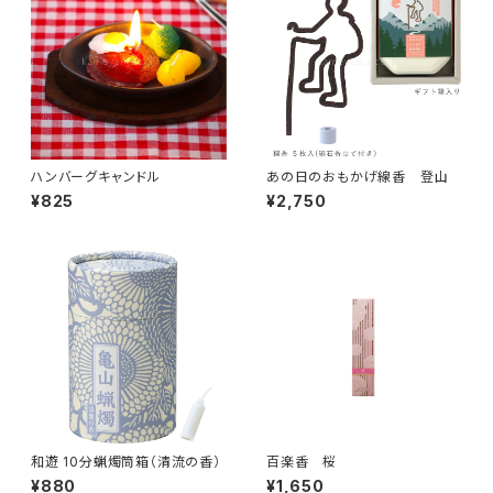
ハンバーグキャンドル
あの日のおもかげ線香 登山
¥825
¥2,750
和遊 10分蝋燭筒箱（清流の香）
百楽香 桜
¥880
¥1,650