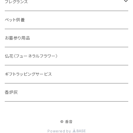
フレグランス
ディフューザー
ペット供養
サシェ
お墓参り用品
仏花〈フューネラルフラワー〉
ギフトラッピングサービス
香炉灰
© 香音
Powered by