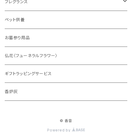
フレグランス
ディフューザー
ペット供養
サシェ
お墓参り用品
仏花〈フューネラルフラワー〉
ギフトラッピングサービス
香炉灰
© 香音
Powered by