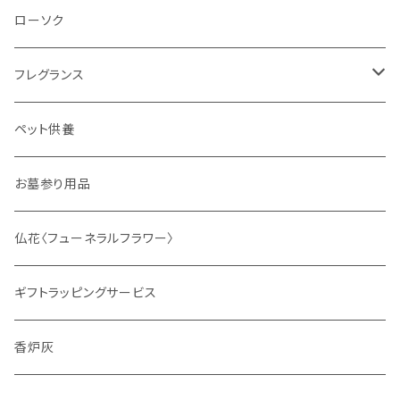
ローソク
フレグランス
ディフューザー
ペット供養
サシェ
お墓参り用品
仏花〈フューネラルフラワー〉
ギフトラッピングサービス
香炉灰