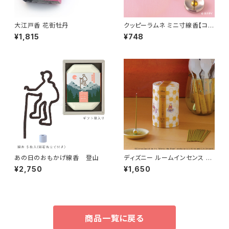
大江戸香 花街牡丹
クッピーラムネ ミニ寸線香【コラ
ボ商品】
¥1,815
¥748
あの日のおもかげ線香 登山
ディズニー ルームインセンス く
まのプーさん
¥2,750
¥1,650
商品一覧に戻る